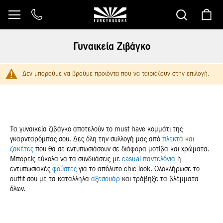
Μετάβαση
στο
περιεχόμενο
Γυναικεία Ζιβάγκο
Δεν μπορούμε να βρούμε προϊόντα που να ταιριάζουν στην επιλογή.
Τα γυναικεία ζιβάγκο αποτελούν το must have κομμάτι της
γκαρνταρόμπας σου. Δες όλη την συλλογή μας από
πλεκτά και
ζακέτες
που θα σε εντυπωσιάσουν σε διάφορα μοτίβα και χρώματα.
Μπορείς εύκολα να τα συνδυάσεις με
casual παντελόνια
ή
εντυπωσιακές
φούστες
για το απόλυτο chic look. Ολοκλήρωσε το
outfit σου με τα κατάλληλα
αξεσουάρ
και τράβηξε τα βλέμματα
όλων.