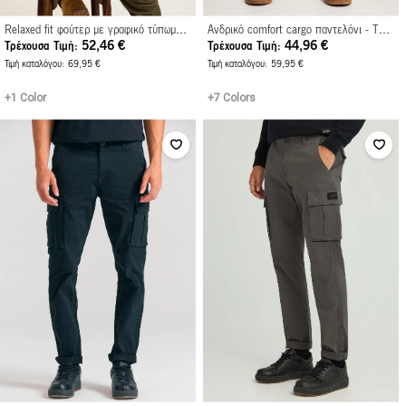
Relaxed fit φούτερ με γραφικό τύπωμα στην πλάτη
Ανδρικό comfort cargo παντελόνι - The essentials
52,46 €
44,96 €
Τρέχουσα Τιμή
Τρέχουσα Τιμή
Τιμή καταλόγου
69,95 €
Τιμή καταλόγου
59,95 €
+1 Color
+7 Colors