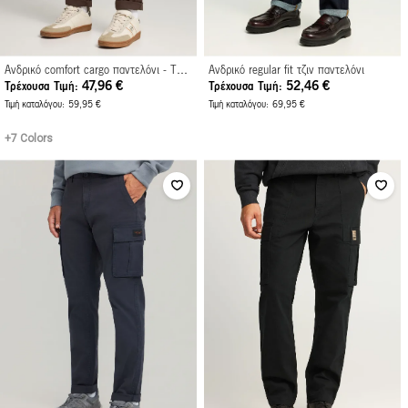
Ανδρικό comfort cargo παντελόνι - The essentials
Ανδρικό regular fit τζιν παντελόνι
47,96 €
52,46 €
Τρέχουσα Τιμή
Τρέχουσα Τιμή
Τιμή καταλόγου
59,95 €
Τιμή καταλόγου
69,95 €
+7 Colors