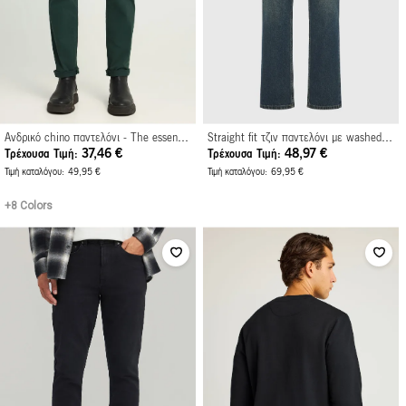
Ανδρικό chino παντελόνι - The essentials
Straight fit τζιν παντελόνι με washed effects
37,46 €
48,97 €
Τρέχουσα Τιμή
Τρέχουσα Τιμή
Τιμή καταλόγου
49,95 €
Τιμή καταλόγου
69,95 €
+8 Colors