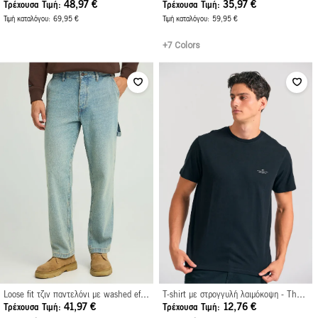
48,97 €
35,97 €
Τρέχουσα Τιμή
Τρέχουσα Τιμή
Τιμή καταλόγου
69,95 €
Τιμή καταλόγου
59,95 €
+7 Colors
Loose fit τζιν παντελόνι με washed effects
T-shirt με στρογγυλή λαιμόκοψη - The essentials
41,97 €
12,76 €
Τρέχουσα Τιμή
Τρέχουσα Τιμή