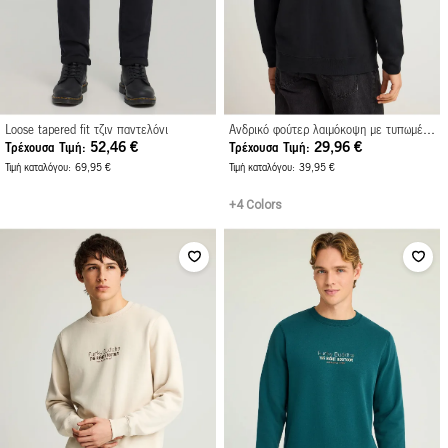
Loose tapered fit τζιν παντελόνι
Ανδρικό φούτερ λαιμόκοψη με τυπωμένο logo
52,46 €
29,96 €
Τρέχουσα Τιμή
Τρέχουσα Τιμή
Τιμή καταλόγου
69,95 €
Τιμή καταλόγου
39,95 €
+4 Colors