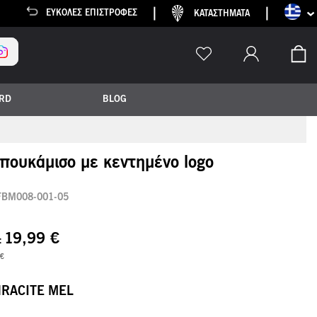
Γλώσσα
EΎΚΟΛΕΣ ΕΠΙΣΤΡΟΦΈΣ
ΚΑΤΑΣΤΗΜΑΤΑ
Το
ARD
BLOG
 πουκάμισο με κεντημένο logo
FBM008-001-05
19,99 €
 €
RACITE MEL