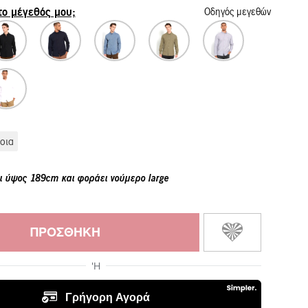
 το μέγεθός μου;
Οδηγός μεγεθών
οια
ι ύψος 189cm και φοράει νούμερο large
ΠΡΟΣΘΉΚΗ