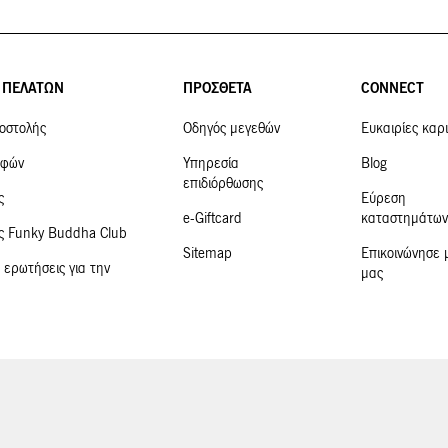
 ΠΕΛΑΤΩΝ
ΠΡΟΣΘΕΤΑ
CONNECT
οστολής
Οδηγός μεγεθών
Ευκαιρίες καρ
οφών
Υπηρεσία
Blog
επιδιόρθωσης
ς
Εύρεση
e-Giftcard
καταστημάτων
ις Funky Buddha Club
Sitemap
Επικοινώνησε 
 ερωτήσεις για την
μας