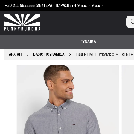
+30 211 9555555
(ΔΕΥΤΕΡΑ - ΠΑΡΑΣΚΕΥΗ 9 π.μ. – 9 μ.μ.)
Μετάβαση
στο
περιεχόμενο
ΓΥΝΑΙΚΑ
ΑΡΧΙΚΉ
BASIC ΠΟΥΚΆΜΙΣΑ
ESSENTIAL ΠΟΥΚΆΜΙΣΟ ΜΕ ΚΕΝΤ
Μετάβαση
στο
τέλος
της
συλλογής
εικόνων