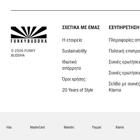
ΣΧΕΤΙΚΑ ΜΕ ΕΜΑΣ
ΕΞΥΠΗΡΕΤΗΣΗ
Η εταιρεία
Πληροφορίες απ
Sustainability
Πολιτική επιστρ
©
2026
FUNKY
BUDDHA
Ιδιωτικό
Συχνές ερωτήσει
απόρρητο
Συχνές ερωτήσε
Όροι χρήσης
Σελίδα με συχνές
20 Years of Style
Klarna
Visa
MasterCard
Maestro
Paypal
Klarna