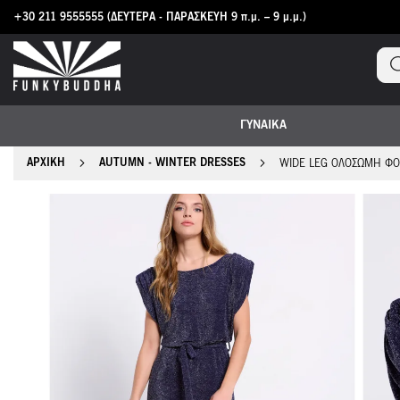
+30 211 9555555
(ΔΕΥΤΕΡΑ - ΠΑΡΑΣΚΕΥΗ 9 π.μ. – 9 μ.μ.)
Μετάβαση
στο
περιεχόμενο
ΓΥΝΑΙΚΑ
ΑΡΧΙΚΉ
AUTUMN - WINTER DRESSES
WIDE LEG ΟΛΌΣΩΜΗ ΦΌ
Μετάβαση
στο
τέλος
της
συλλογής
εικόνων