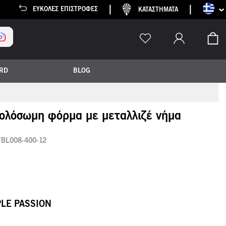
Γλώσσα
EΎΚΟΛΕΣ ΕΠΙΣΤΡΟΦΈΣ
ΚΑΤΑΣΤΗΜΑΤΑ
Το
ARD
BLOG
 ολόσωμη φόρμα με μεταλλιζέ νήμα
FBL008-400-12
LE PASSION