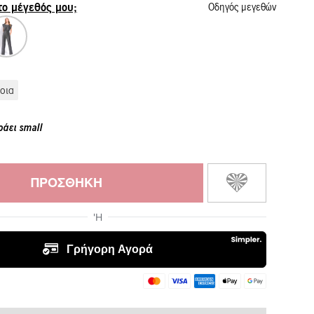
 το μέγεθός μου;
Οδηγός μεγεθών
οια
ράει small
ΠΡΟΣΘΉΚΗ