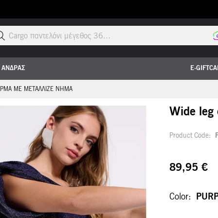
Cargo παντελόνι μέγεθος 36...
ΑΝΔΡΑΣ
E-GIFTC
ΡΜΑ ΜΕ ΜΕΤΑΛΛΙΖΈ ΝΉΜΑ
Wide leg
Product Code
89,95 €
Color
PURP