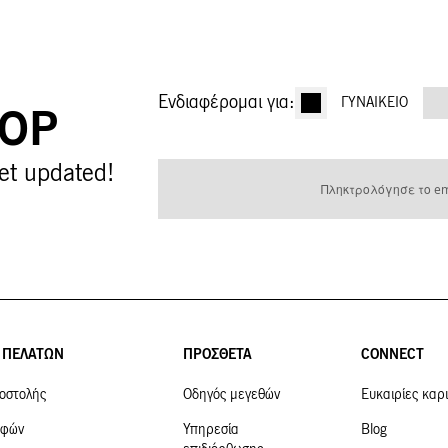
Ενδιαφέρομαι για:
ΓΥΝΑΙΚΕΊΟ
OOP
Εγγραφή
et updated!
στο
Ενημερωτικό
Δελτίο:
 ΠΕΛΑΤΩΝ
ΠΡΟΣΘΕΤΑ
CONNECT
οστολής
Οδηγός μεγεθών
Ευκαιρίες καρ
οφών
Υπηρεσία
Blog