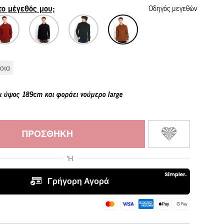
 το μέγεθός μου;
Οδηγός μεγεθών
οια
ι ύψος 189cm και φοράει νούμερο large
ΠΡΟΣΘΉΚΗ