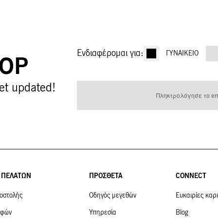
Ενδιαφέρομαι για:
ΓΥΝΑΙΚΕΊΟ
OOP
Εγγραφή
et updated!
στο
Ενημερωτικό
Δελτίο:
 ΠΕΛΑΤΩΝ
ΠΡΟΣΘΕΤΑ
CONNECT
οστολής
Οδηγός μεγεθών
Ευκαιρίες καρ
οφών
Υπηρεσία
Blog