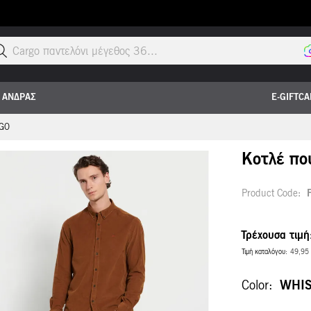
Cargo παντελόνι μέγεθος 36...
ΑΝΔΡΑΣ
E-GIFTC
GO
Κοτλέ πο
Product Code
Τρέχουσα τιμή
Τιμή καταλόγου
49,95
Color
WHI