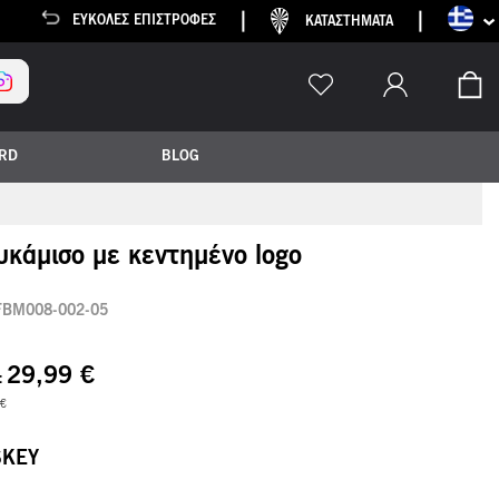
Γλώσσα
EΎΚΟΛΕΣ ΕΠΙΣΤΡΟΦΈΣ
ΚΑΤΑΣΤΗΜΑΤΑ
Το
ARD
BLOG
υκάμισο με κεντημένο logo
FBM008-002-05
29,99 €
 €
SKEY