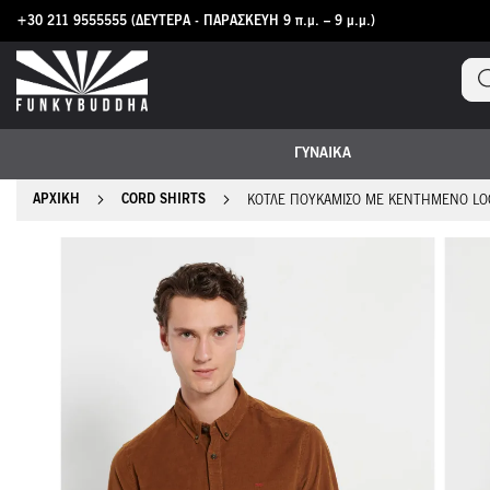
+30 211 9555555
(ΔΕΥΤΕΡΑ - ΠΑΡΑΣΚΕΥΗ 9 π.μ. – 9 μ.μ.)
Μετάβαση
στο
περιεχόμενο
ΓΥΝΑΙΚΑ
ΑΡΧΙΚΉ
CORD SHIRTS
ΚΟΤΛΈ ΠΟΥΚΆΜΙΣΟ ΜΕ ΚΕΝΤΗΜΈΝΟ LO
Μετάβαση
στο
τέλος
της
συλλογής
εικόνων