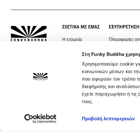
ΣΧΕΤΙΚΑ ΜΕ ΕΜΑΣ
ΕΞΥΠΗΡΕΤΗΣΗ
Η εταιρεία
Πληροφορίες απ
Sustainability
Πολιτική επιστρ
©
2026
FUNKY
Στη Funky Buddha χρησι
BUDDHA
Ιδιωτικό
Συχνές ερωτήσει
Χρησιμοποιούμε cookie γι
απόρρητο
κοινωνικών μέσων και τη
Συχνές ερωτήσε
που αφορούν τον τρόπο π
Όροι χρήσης
Σελίδα με συχνές
διαφήμισης και αναλύσεων
20 Years of Style
Klarna
έχετε παραχωρήσει ή τις 
τους.
Προβολή λεπτομερειών
Visa
MasterCard
Maestro
Paypal
Klarna