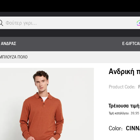
Μαύρο
ΑΝΔΡΑΣ
E-GIFTC
 ΜΠΛΟΎΖΑ ΠΌΛΟ
Ανδρική 
Product Code
Τρέχουσα τιμή
Τιμή καταλόγου
39,95
Color
CINN