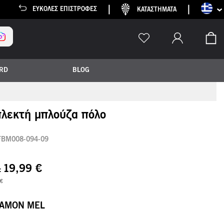
Γλώσσα
EΎΚΟΛΕΣ ΕΠΙΣΤΡΟΦΈΣ
ΚΑΤΑΣΤΗΜΑΤΑ
Το
ARD
BLOG
πλεκτή μπλούζα πόλο
FBM008-094-09
19,99 €
 €
AMON MEL