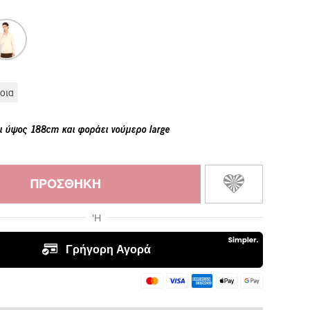
οια
ι ύψος 188cm και φοράει νούμερο large
ΠΡΟΣΘΉΚΗ