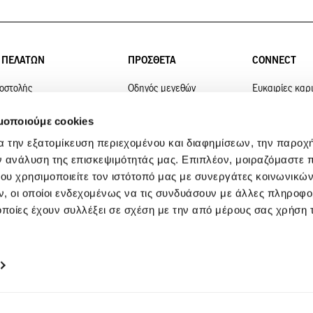
 ΠΕΛΑΤΩΝ
ΠΡΟΣΘΕΤΑ
CONNECT
οστολής
Οδηγός μεγεθών
Ευκαιρίες καρ
οφών
Υπηρεσία
Blog
μοποιούμε cookies
επιδιόρθωσης
ς
Εύρεση
α την εξατομίκευση περιεχομένου και διαφημίσεων, την παροχ
e-Giftcard
καταστημάτων
ν ανάλυση της επισκεψιμότητάς μας. Επιπλέον, μοιραζόμαστε 
ις Funky Buddha Club
ου χρησιμοποιείτε τον ιστότοπό μας με συνεργάτες κοινωνικώ
Sitemap
Επικοινώνησε 
 ερωτήσεις για την
μας
, οι οποίοι ενδεχομένως να τις συνδυάσουν με άλλες πληροφο
οποίες έχουν συλλέξει σε σχέση με την από μέρους σας χρήση