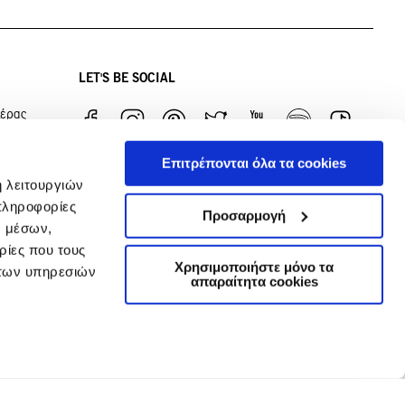
LET'S BE SOCIAL
ιέρας
Επιτρέπονται όλα τα cookies
ή λειτουργιών
πληροφορίες
Προσαρμογή
ν μέσων,
μαζί
ρίες που τους
Χρησιμοποιήστε μόνο τα
 των υπηρεσιών
απαραίτητα cookies
HANDCRAFTED BY