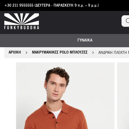
+30 211 9555555
(ΔΕΥΤΕΡΑ - ΠΑΡΑΣΚΕΥΗ 9 π.μ. – 9 μ.μ.)
Μετάβαση
στο
περιεχόμενο
ΓΥΝΑΙΚΑ
ΑΡΧΙΚΉ
ΜΑΚΡΥΜΆΝΙΚΕΣ POLO ΜΠΛΟΎΖΕΣ
ΑΝΔΡΙΚΉ ΠΛΕΚΤΉ
Μετάβαση
στο
τέλος
της
συλλογής
εικόνων