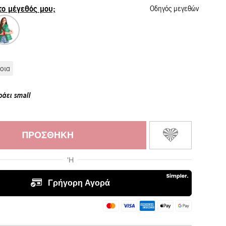
 το μέγεθός μου;
Οδηγός μεγεθών
οια
ράει small
ΠΡΟΣΘΉΚΗ