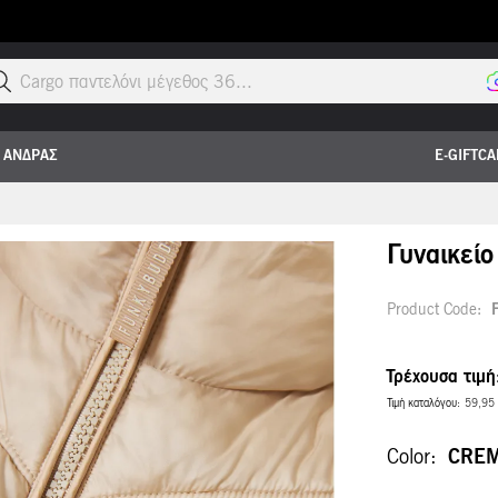
Cargo παντελόνι μέγεθος 36...
ΑΝΔΡΑΣ
E-GIFTC
Γυναικεί
Product Code
Τρέχουσα τιμή
Τιμή καταλόγου
59,95
Color
CRE