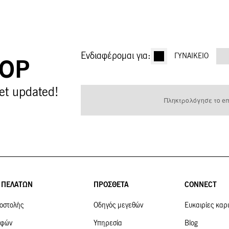
Ενδιαφέρομαι για:
ΓΥΝΑΙΚΕΊΟ
OOP
Εγγραφή
et updated!
στο
Ενημερωτικό
Δελτίο:
 ΠΕΛΑΤΩΝ
ΠΡΟΣΘΕΤΑ
CONNECT
οστολής
Οδηγός μεγεθών
Ευκαιρίες καρ
οφών
Υπηρεσία
Blog