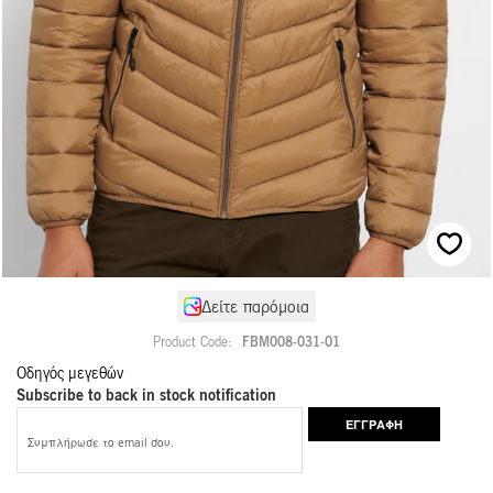
Μετάβαση
Δείτε παρόμοια
στην
αρχή
Product Code
FBM008-031-01
της
Οδηγός μεγεθών
συλλογής
Subscribe to back in stock notification
εικόνων
ΕΓΓΡΑΦΉ